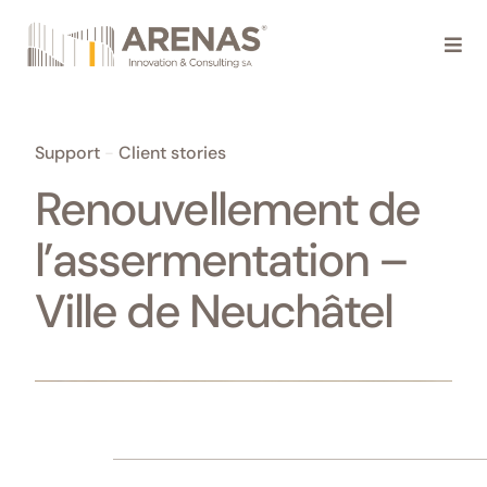
Passer
au
Togg
Navi
contenu
Services
Support
-
Client stories
About us
Renouvellement de
Projects
l’assermentation –
Ville de Neuchâtel
News
Contact