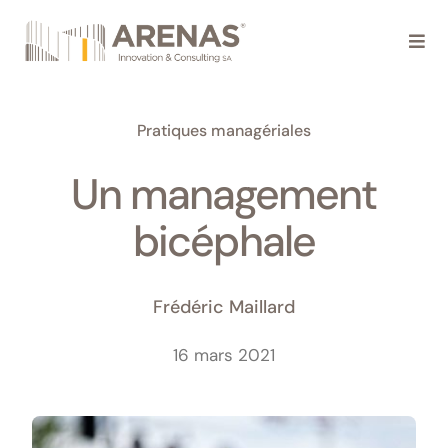
Passer
au
Togg
Navi
contenu
Prestations
Pratiques managériales
À propos
Un management
Réalisations
bicéphale
Actualités
Frédéric Maillard
Contact
16 mars 2021